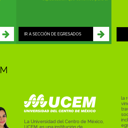
IR A SECCIÓN DE EGRESADOS
EM
la 
vin
tr
soc
inc
La Universidad del Centro de México,
egr
UCEM, es una institución de