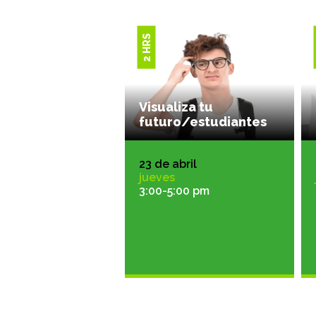
2 HRS
Visualiza tu
futuro/estudiantes
23 de abril
jueves
3:00-5:00 pm