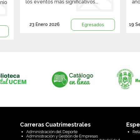
los eventos más significativos...
año
nio
23 Enero 2026
19 S
Egresados
Carreras Cuatrimestrales
Espe
Administración del Deporte
Rel
Administración y Gestión de Empresas