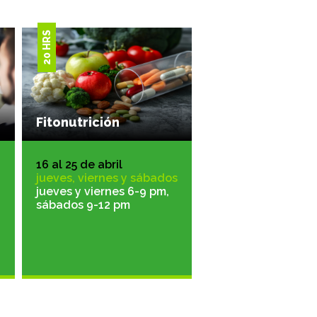
20 HRS
Fitonutrición
16 al 25 de abril
jueves, viernes y sábados
jueves y viernes 6-9 pm,
sábados 9-12 pm