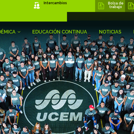
s
Intercambios
Bolsa de
trabajo
DÉMICA
EDUCACIÓN CONTINUA
NOTICIAS