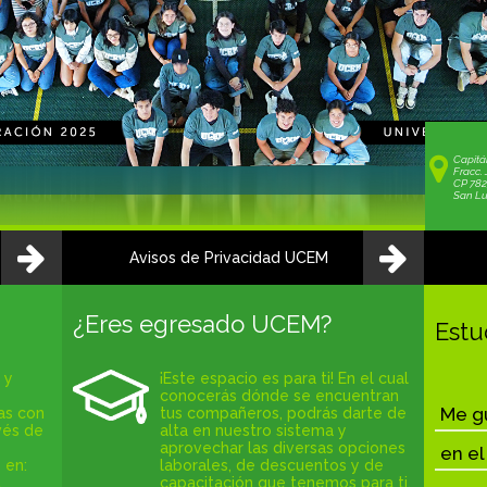
Capitá
Fracc. 
CP 78
San Lui
Avisos de Privacidad UCEM
¿Eres egresado UCEM?
Estu
 y
¡Este espacio es para ti! En el cual
conocerás dónde se encuentran
Me gu
as con
tus compañeros, podrás darte de
vés de
alta en nuestro sistema y
aprovechar las diversas opciones
en el
 en:
laborales, de descuentos y de
,
capacitación que tenemos para ti.