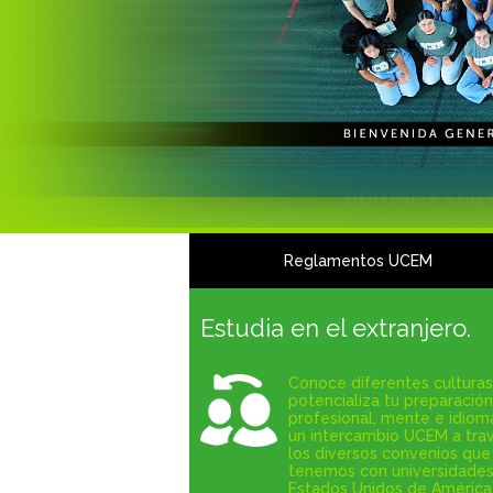
Reglamentos UCEM
Estudia en el extranjero.
Conoce diferentes culturas
potencializa tu preparación
profesional, mente e idiom
un intercambio UCEM a tra
los diversos convenios que
tenemos con universidades
Estados Unidos de América