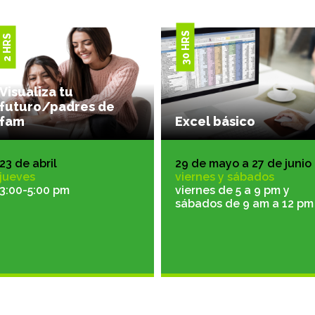
30 HRS
2 HRS
Visualiza tu
futuro/padres de
fam
Excel básico
23 de abril
29 de mayo a 27 de junio
jueves
viernes y sábados
3:00-5:00 pm
viernes de 5 a 9 pm y
sábados de 9 am a 12 pm